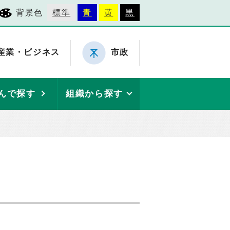
背景色
標準
青
黄
黒
産業・ビジネス
市政
んで探す
組織から探す