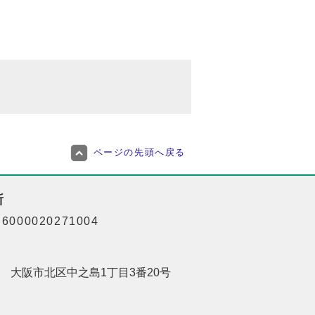
ページの先頭へ戻る
所
000020271004
201 大阪市北区中之島1丁目3番20号