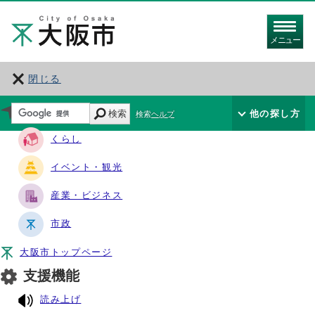
メニュー
閉じる
サイト・ナビ
検索
他の探し方
検索ヘルプ
くらし
イベント・観光
産業・ビジネス
市政
大阪市トップページ
支援機能
読み上げ