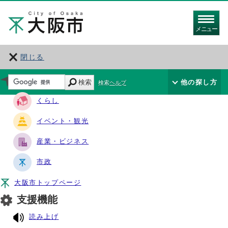
メニュー
閉じる
サイト・ナビ
検索
他の探し方
検索ヘルプ
くらし
イベント・観光
産業・ビジネス
市政
大阪市トップページ
支援機能
読み上げ