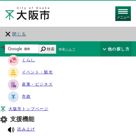
メニュー
閉じる
サイト・ナビ
検索
他の探し方
検索ヘルプ
くらし
イベント・観光
産業・ビジネス
市政
大阪市トップページ
支援機能
読み上げ