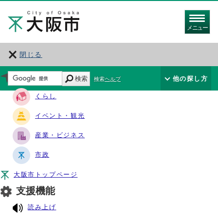
メニュー
閉じる
サイト・ナビ
検索
他の探し方
検索ヘルプ
くらし
イベント・観光
産業・ビジネス
市政
大阪市トップページ
支援機能
読み上げ