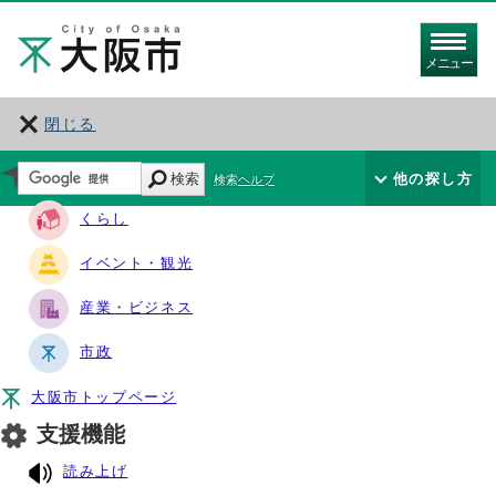
メニュー
閉じる
サイト・ナビ
検索
他の探し方
検索ヘルプ
くらし
イベント・観光
産業・ビジネス
市政
大阪市トップページ
支援機能
読み上げ