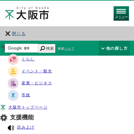
メニュー
閉じる
サイト・ナビ
検索
他の探し方
検索ヘルプ
くらし
イベント・観光
産業・ビジネス
市政
大阪市トップページ
支援機能
読み上げ