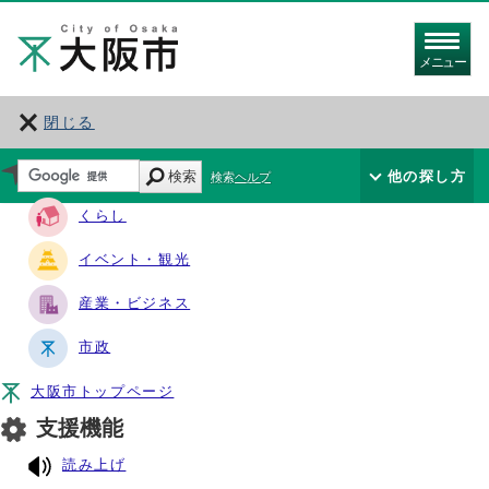
メニュー
閉じる
サイト・ナビ
検索
他の探し方
検索ヘルプ
くらし
イベント・観光
産業・ビジネス
市政
大阪市トップページ
支援機能
読み上げ