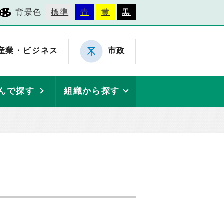
背景色
標準
青
黄
黒
産業・ビジネス
市政
んで探す
組織から探す