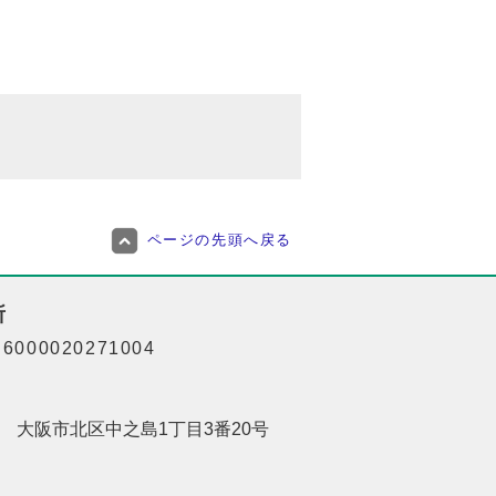
ページの先頭へ戻る
所
000020271004
201 大阪市北区中之島1丁目3番20号