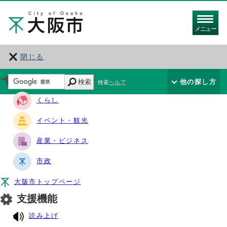
メニュー
閉じる
サイト・ナビ
検索
他の探し方
検索ヘルプ
くらし
イベント・観光
産業・ビジネス
市政
大阪市トップページ
支援機能
読み上げ