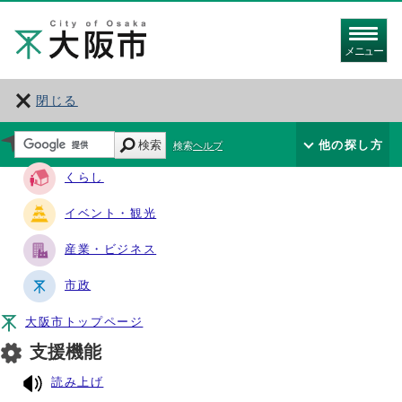
メニュー
閉じる
サイト・ナビ
検索
他の探し方
検索ヘルプ
くらし
イベント・観光
産業・ビジネス
市政
大阪市トップページ
支援機能
読み上げ