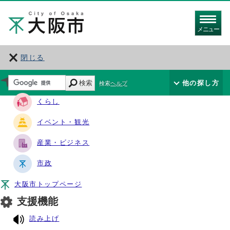
メニュー
閉じる
サイト・ナビ
検索
他の探し方
検索ヘルプ
くらし
イベント・観光
産業・ビジネス
市政
大阪市トップページ
支援機能
読み上げ