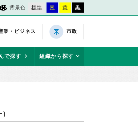
背景色
標準
青
黄
黒
産業・ビジネス
市政
んで探す
組織から探す
ー）