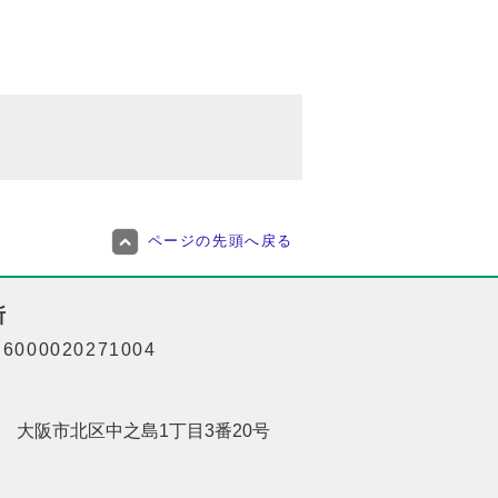
ページの先頭へ戻る
所
000020271004
201 大阪市北区中之島1丁目3番20号