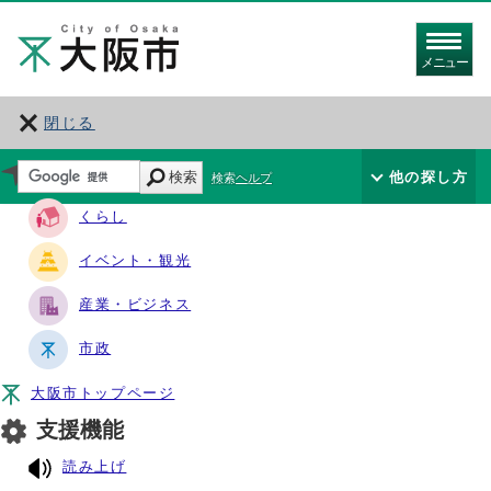
メニュー
閉じる
サイト・ナビ
検索
他の探し方
検索ヘルプ
くらし
イベント・観光
産業・ビジネス
市政
大阪市トップページ
支援機能
読み上げ