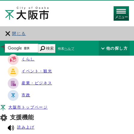
メニュー
閉じる
サイト・ナビ
検索
他の探し方
検索ヘルプ
くらし
イベント・観光
産業・ビジネス
市政
大阪市トップページ
支援機能
読み上げ