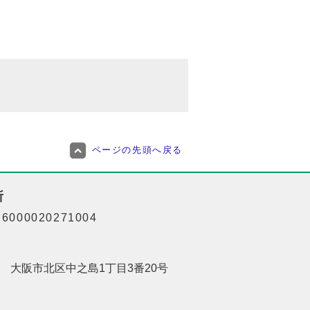
ページの先頭へ戻る
所
000020271004
201 大阪市北区中之島1丁目3番20号