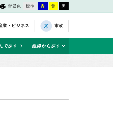
背景色
標準
青
黄
黒
産業・ビジネス
市政
んで探す
組織から探す