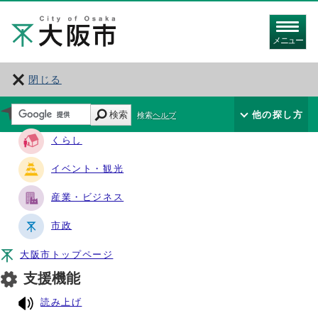
メニュー
閉じる
サイト・ナビ
検索
他の探し方
検索ヘルプ
くらし
イベント・観光
産業・ビジネス
市政
大阪市トップページ
支援機能
読み上げ