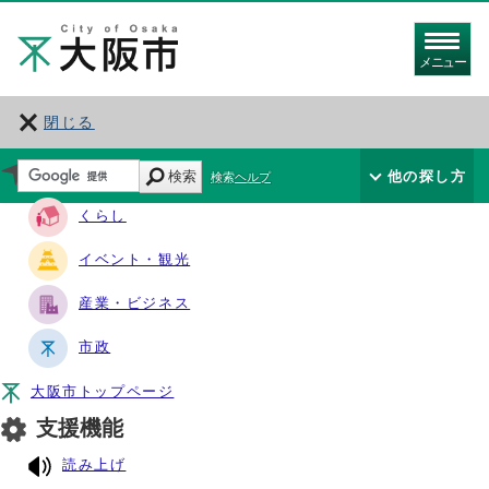
メニュー
閉じる
サイト・ナビ
検索
他の探し方
検索ヘルプ
くらし
イベント・観光
産業・ビジネス
市政
大阪市トップページ
支援機能
読み上げ