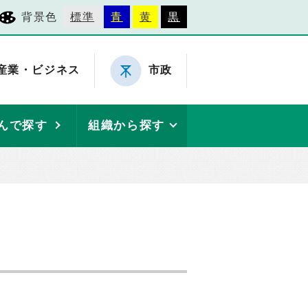
背景色
標準
青
黄
黒
産業・ビジネス
市政
んで探す
組織から探す