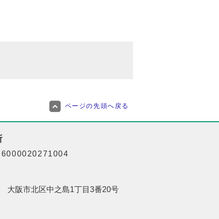
ページの先頭へ戻る
所
000020271004
201 大阪市北区中之島1丁目3番20号