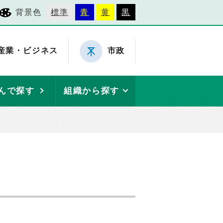
背景色
標準
青
黄
黒
産業・ビジネス
市政
んで探す
組織から探す