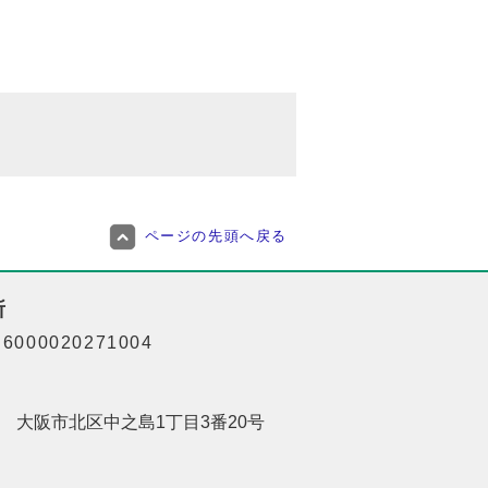
ページの先頭へ戻る
所
000020271004
201 大阪市北区中之島1丁目3番20号