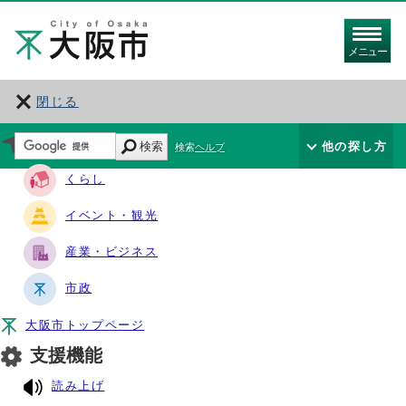
メニュー
閉じる
サイト・ナビ
検索
他の探し方
検索ヘルプ
くらし
イベント・観光
産業・ビジネス
市政
大阪市トップページ
支援機能
読み上げ