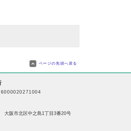
ページの先頭へ戻る
所
000020271004
201 大阪市北区中之島1丁目3番20号