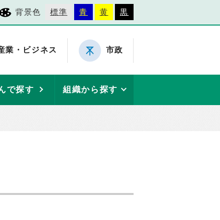
背景色
標準
青
黄
黒
産業・ビジネス
市政
んで探す
組織から探す