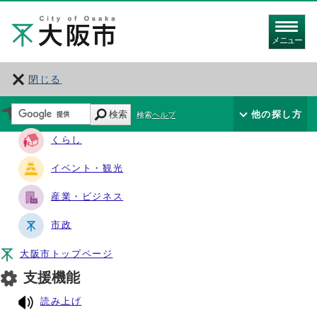
メニュー
閉じる
サイト・ナビ
検索
他の探し方
検索ヘルプ
くらし
イベント・観光
産業・ビジネス
市政
大阪市トップページ
支援機能
読み上げ