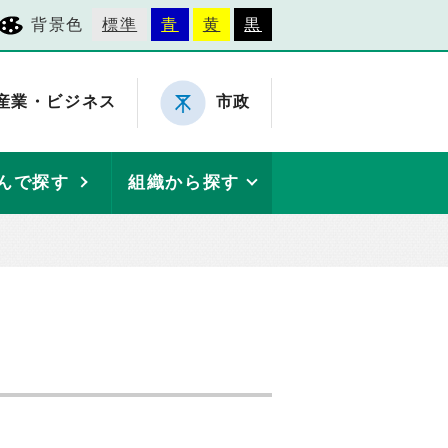
背景色
標準
青
黄
黒
産業・ビジネス
市政
んで探す
組織から探す