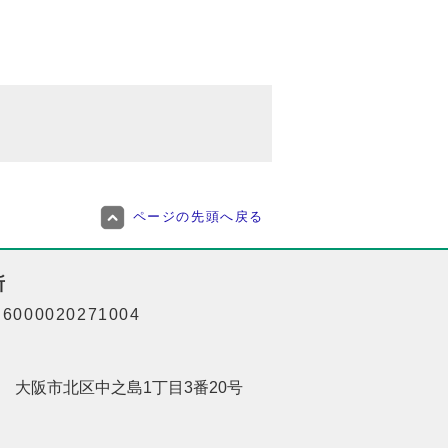
ページの先頭へ戻る
所
000020271004
201 大阪市北区中之島1丁目3番20号