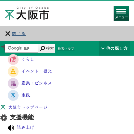
メニュー
閉じる
サイト・ナビ
検索
他の探し方
検索ヘルプ
くらし
イベント・観光
産業・ビジネス
市政
大阪市トップページ
支援機能
読み上げ