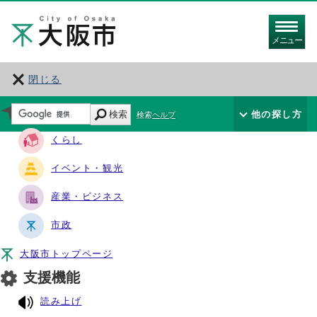
メニュー
閉じる
サイト・ナビ
検索
他の探し方
検索ヘルプ
くらし
イベント・観光
産業・ビジネス
市政
大阪市トップページ
支援機能
読み上げ