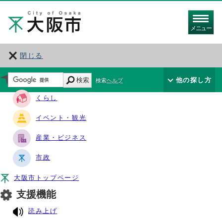
メニュー
閉じる
サイト・ナビ
検索
他の探し方
検索ヘルプ
くらし
イベント・観光
産業・ビジネス
市政
大阪市トップページ
支援機能
読み上げ