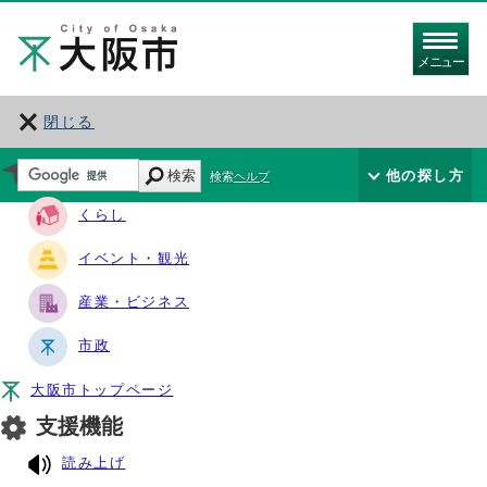
メニュー
閉じる
サイト・ナビ
検索
他の探し方
検索ヘルプ
くらし
イベント・観光
産業・ビジネス
市政
大阪市トップページ
支援機能
読み上げ