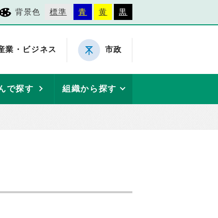
背景色
標準
青
黄
黒
産業・ビジネス
市政
んで探す
組織から探す