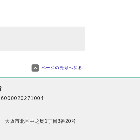
ページの先頭へ戻る
所
000020271004
201 大阪市北区中之島1丁目3番20号