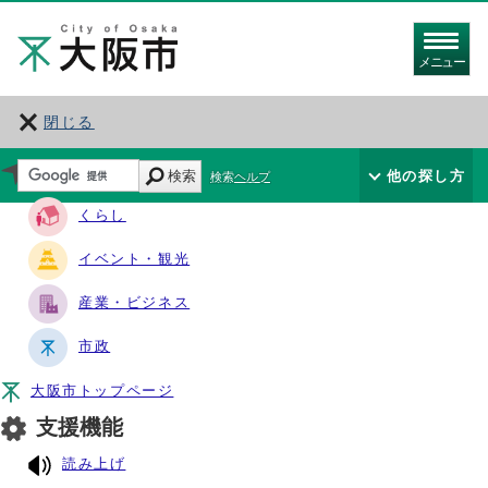
メニュー
閉じる
サイト・ナビ
検索
他の探し方
検索ヘルプ
くらし
イベント・観光
産業・ビジネス
市政
大阪市トップページ
支援機能
読み上げ