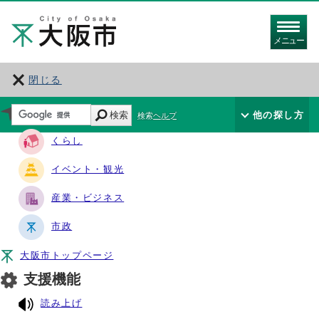
メニュー
閉じる
サイト・ナビ
検索
他の探し方
検索ヘルプ
くらし
イベント・観光
産業・ビジネス
市政
大阪市トップページ
支援機能
読み上げ