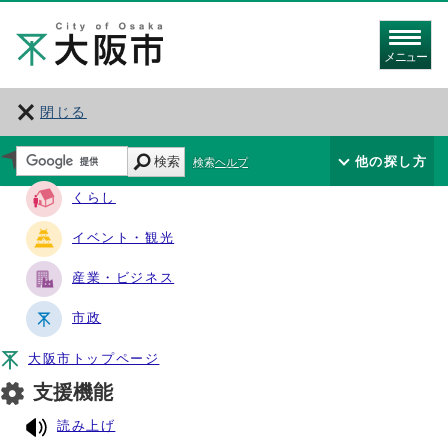
メニュー
閉じる
サイト・ナビ
検索
他の探し方
検索ヘルプ
くらし
イベント・観光
産業・ビジネス
市政
大阪市トップページ
支援機能
読み上げ