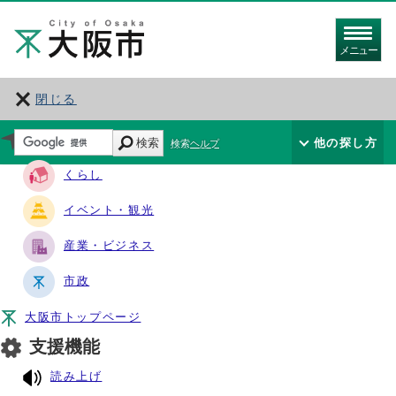
メニュー
閉じる
サイト・ナビ
検索
他の探し方
検索ヘルプ
くらし
イベント・観光
産業・ビジネス
市政
大阪市トップページ
支援機能
読み上げ