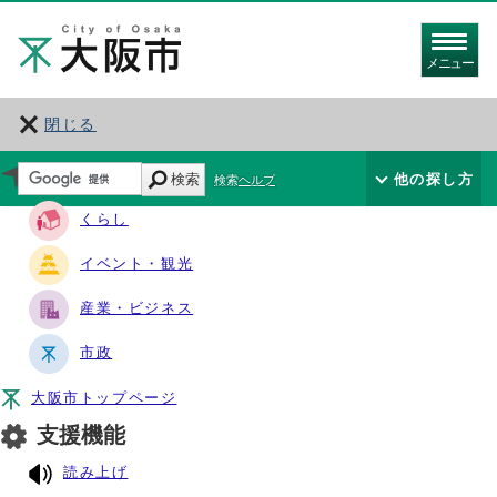
メニュー
閉じる
サイト・ナビ
検索
他の探し方
検索ヘルプ
くらし
イベント・観光
産業・ビジネス
市政
大阪市トップページ
支援機能
読み上げ