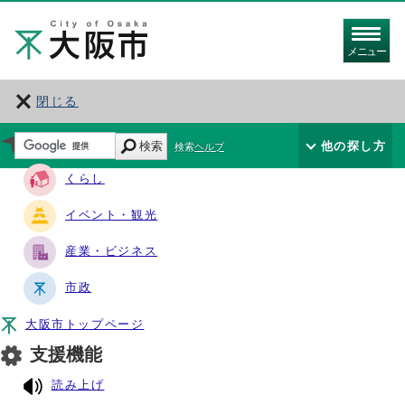
メニュー
閉じる
サイト・ナビ
検索
他の探し方
検索ヘルプ
くらし
イベント・観光
産業・ビジネス
市政
大阪市トップページ
支援機能
読み上げ