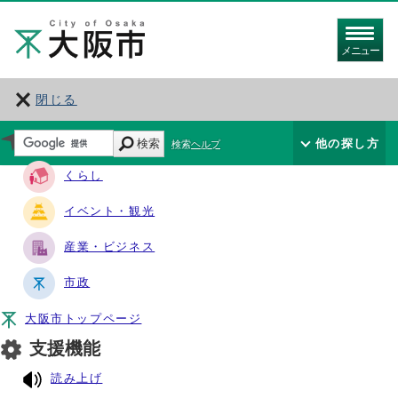
メニュー
閉じる
サイト・ナビ
検索
他の探し方
検索ヘルプ
くらし
イベント・観光
産業・ビジネス
市政
大阪市トップページ
支援機能
読み上げ