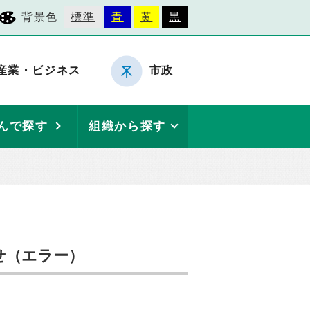
背景色
標準
青
黄
黒
産業・ビジネス
市政
んで探す
組織から探す
せ（エラー）