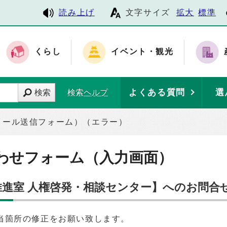
読み上げ
文字サイズ
拡大
標準
くらし
イベント・観光
よくある質問
選
検索
検索ヘルプ
メール送信フォーム）（エラー）
わせフォーム（入力画面）
推進室 人権啓発・相談センター】へのお問合
当箇所の修正をお願い致します。