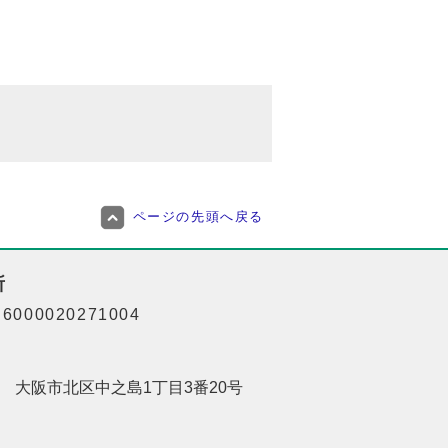
ページの先頭へ戻る
所
000020271004
201 大阪市北区中之島1丁目3番20号