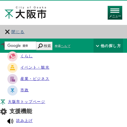
メニュー
閉じる
サイト・ナビ
検索
他の探し方
検索ヘルプ
くらし
イベント・観光
産業・ビジネス
市政
大阪市トップページ
支援機能
読み上げ