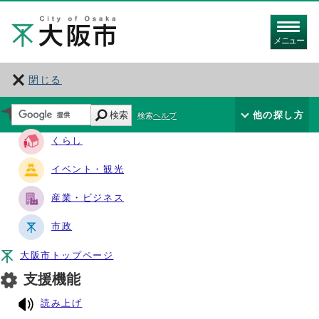
メニュー
閉じる
サイト・ナビ
検索
他の探し方
検索ヘルプ
くらし
イベント・観光
産業・ビジネス
市政
大阪市トップページ
支援機能
読み上げ