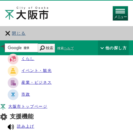
メニュー
閉じる
サイト・ナビ
検索
他の探し方
検索ヘルプ
くらし
イベント・観光
産業・ビジネス
市政
大阪市トップページ
支援機能
読み上げ