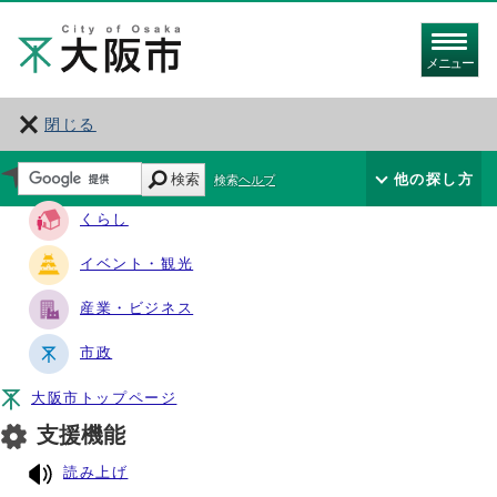
メニュー
閉じる
サイト・ナビ
検索
他の探し方
検索ヘルプ
くらし
イベント・観光
産業・ビジネス
市政
大阪市トップページ
支援機能
読み上げ