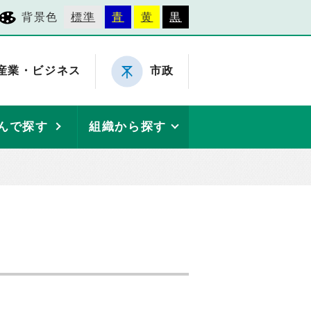
背景色
標準
青
黄
黒
産業・ビジネス
市政
んで探す
組織から探す