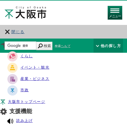
メニュー
閉じる
サイト・ナビ
検索
他の探し方
検索ヘルプ
くらし
イベント・観光
産業・ビジネス
市政
大阪市トップページ
支援機能
読み上げ