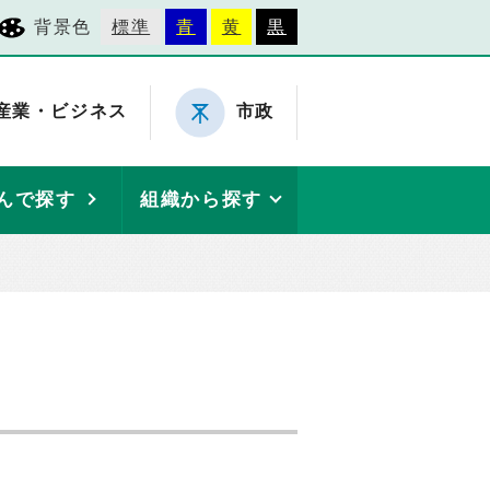
背景色
標準
青
黄
黒
産業・ビジネス
市政
んで探す
組織から探す