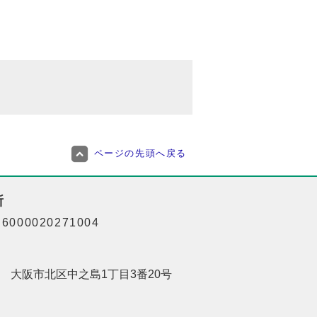
ページの先頭へ戻る
所
000020271004
201 大阪市北区中之島1丁目3番20号