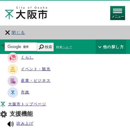
メニュー
閉じる
サイト・ナビ
検索
他の探し方
検索ヘルプ
くらし
イベント・観光
産業・ビジネス
市政
大阪市トップページ
支援機能
読み上げ