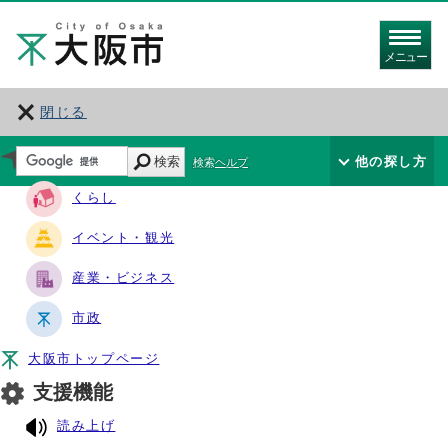
メニュー
閉じる
サイト・ナビ
検索
他の探し方
検索ヘルプ
くらし
イベント・観光
産業・ビジネス
市政
大阪市トップページ
支援機能
読み上げ