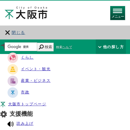
メニュー
閉じる
サイト・ナビ
検索
他の探し方
検索ヘルプ
くらし
イベント・観光
産業・ビジネス
市政
大阪市トップページ
支援機能
読み上げ