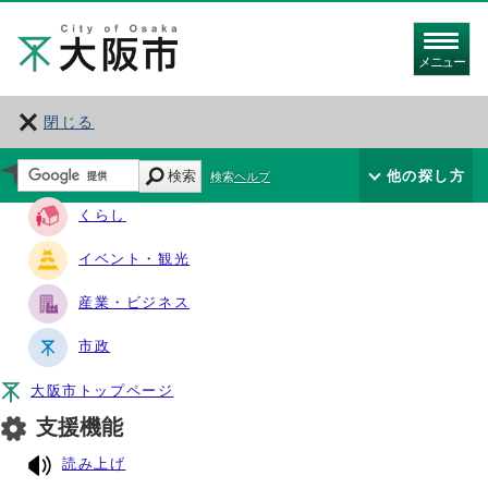
メニュー
閉じる
サイト・ナビ
検索
他の探し方
検索ヘルプ
くらし
イベント・観光
産業・ビジネス
市政
大阪市トップページ
支援機能
読み上げ