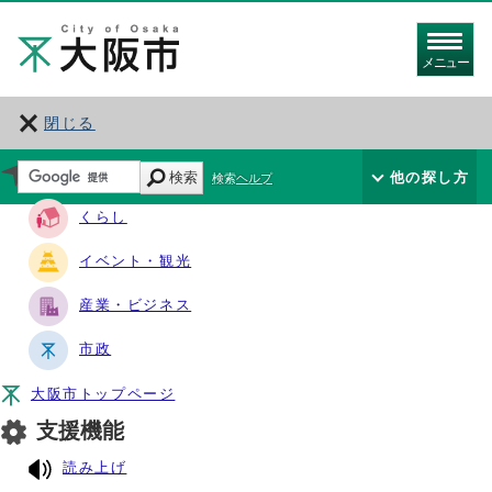
メニュー
閉じる
サイト・ナビ
検索
他の探し方
検索ヘルプ
くらし
イベント・観光
産業・ビジネス
市政
大阪市トップページ
支援機能
読み上げ