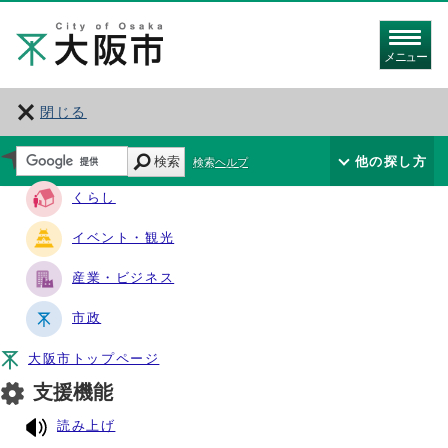
メニュー
閉じる
サイト・ナビ
検索
他の探し方
検索ヘルプ
くらし
イベント・観光
産業・ビジネス
市政
大阪市トップページ
支援機能
読み上げ